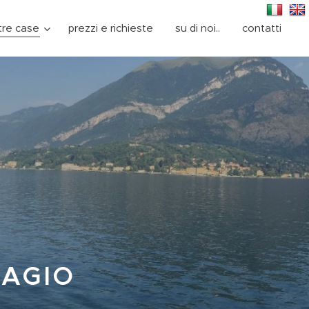
tre case
prezzi e richieste
su di noi..
contatti
LAGIO